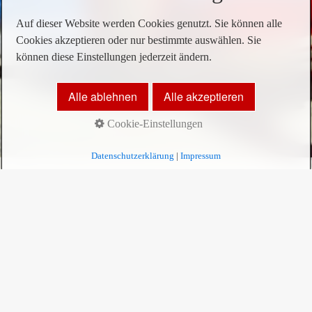
Auf dieser Website werden Cookies genutzt. Sie können alle
Cookies akzeptieren oder nur bestimmte auswählen. Sie
können diese Einstellungen jederzeit ändern.
Alle ablehnen
Alle akzeptieren
Cookie-Einstellungen
Billy Elliot - The Musical ist in
Datenschutzerklärung
|
Impressum
Hamburg beendet
28.06.2017 bis 23.07.2017 BILLY
ELLIOT - THE MUSICAL
Und das kommt vom Londoner Westend
exklusiv
ins
Mehr!
Theater am Großmarkt
! Mit
über 11 Mio. Besuchern
weltweit