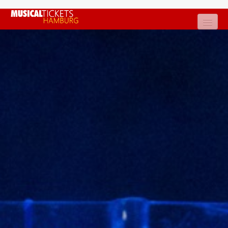
Was läuft in Hamburg?
Restkarten
Die Theater
Die Musicals
NEWS