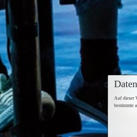
Daten
Auf dieser 
bestimmte a
Mit „GHOST – Nachricht von Sam“ erobert e