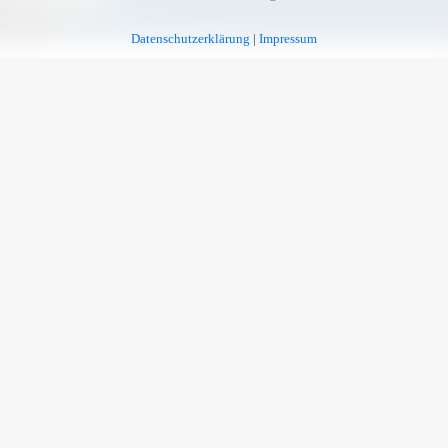
Datenschutzerklärung
|
Impressum
ieder in Hamburg:
T VON von SAM
vom 08. bis 12. D
A Hamburg
amburg, Stage Operettenhaus (beend
r 90er Jahre: „Ghost – Nachricht von Sam“. Der Film begeisterte
r Filmgeschichte. Die bewegende Liebesgeschichte um Moll
 28. Oktober 2018 im Stage
Operettenhaus in Hamburg
zu erleb
e Auswahl der besten Musicals bieten und freuen uns, mit GHOST
ion überzeugt durch eine einzigartige Inszenierung, die alle Asp
e über die Kraft der wahren Liebe zu erzählen“, so Uschi Neuss, Gesc
 West End und am Broadway in New York aufgeführt und ist aktuell i
der erfolgreichsten Stücke der Hauptstadt zählt. Stage Entertainm