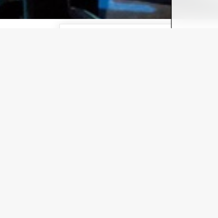
2025 auf großer Deutschland-Tour!
NEU für eine Woche w
GHOST - NACHRICH
Wo: Inselpark AREN
GHOST - Das Musical in H
Spielzeit vom 28. Okt. bis 13. Jan. 2019
Es war einer der erfolgreichsten Kinofilme de
Swayze wurden über Nacht zum Traumpaar de
Melody“ ist in GHOST – DAS MUSICAL ab dem
„Wir wollen dem Hamburger Publikum eine groß
Hansestadt präsentieren zu können. Die Produkt
Musiksprache nutzt, um eine dramatische Geschicht
Das preisgekrönte Musical wurde 2011 im Londoner
es mit bisher über 100.000 Besuchern zu einem 