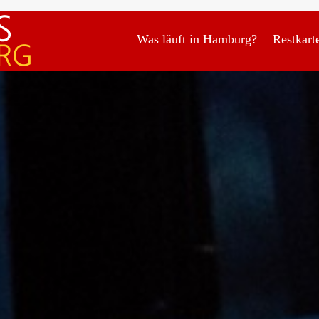
Was läuft in Hamburg?
Restkart