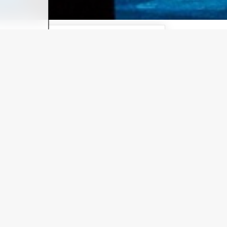
ez. 2025
et)
 eine ganze Generation. Demi Moore und Patrick
y und Sam und ihre unvergessene „Unchained
en. Der Vorverkauf beginnt heute um 10 Uhr.
 – DAS MUSICAL ein weiteres Highlight für die
ekte moderner Bühnentechnik und ausdrucksstarke
häftsführerin von Stage Entertainment Deutschland.
m Berliner Stage Theater des Westens zu sehen, wo
ent bringt GHOST – DAS MUSICAL zusammen mit dem