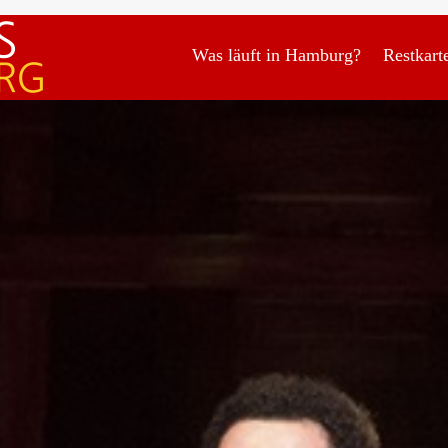
Was läuft in Hamburg?
Restkart