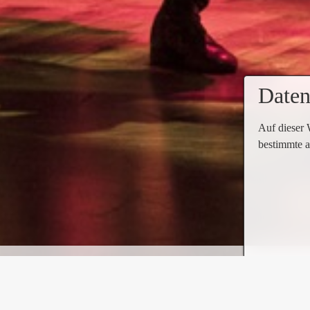
Daten
Auf dieser 
bestimmte a
HAMILTON – Das Musica
Lief von September 2022 bis Anfang November
„Lin-Manuel Mirandas HAMILTON hat das Genre 
überragende künstlerische Qualität fasziniert.